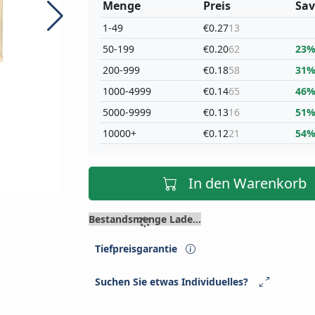
Menge
Preis
Sav
1-49
€0.27
13
50-199
€0.20
62
23
200-999
€0.18
58
31
1000-4999
€0.14
65
46
5000-9999
€0.13
16
51
10000+
€0.12
21
54
In den Warenkorb
Bestandsmenge Lade...
Tiefpreisgarantie
Suchen Sie etwas Individuelles?