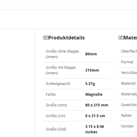
Produktdetails
Mater
Größe ohne Klappe
Oberfläc
80mm
(innen)
Format
Größe mit Klappe
215mm
Verschlu
(innen)
Material
Artikelgewicht
5.37g
Material
Farbe
Magnolie
Gewichts
Größe (mm)
80 x 215 mm
Nähte
Größe (cm)
8 x 21.5 cm
Fenster
3.15 x 8.46
Größe (Zoll)
inches