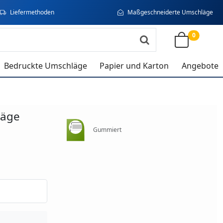
Liefermethoden
Maßgeschneiderte Umschläge
0
Bedruckte Umschläge
Papier und Karton
Angebote
läge
Gummiert