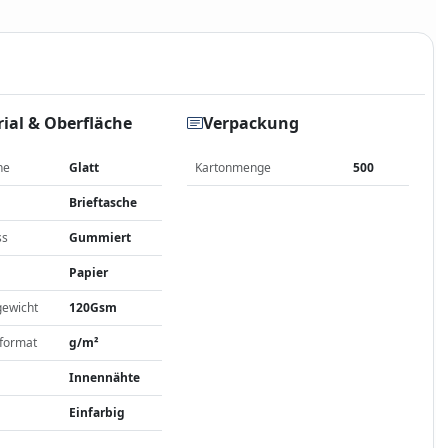
ial & Oberfläche
Verpackung
he
Glatt
Kartonmenge
500
Brieftasche
ss
Gummiert
Papier
gewicht
120Gsm
format
g/m²
Innennähte
Einfarbig