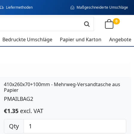
Liefermethoden
Maßgeschneiderte Umschläge
0
Bedruckte Umschläge
Papier und Karton
Angebote
410x260x70+100mm - Mehrweg-Versandtasche aus
Papier
PMAILBAG2
€1.35
excl. VAT
Qty