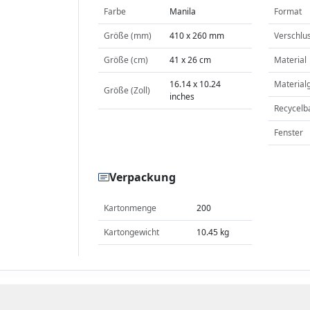
Farbe
Manila
Format
Größe (mm)
410 x 260 mm
Verschlu
Größe (cm)
41 x 26 cm
Material
16.14 x 10.24
Material
Größe (Zoll)
inches
Recycelb
Fenster
Verpackung
Kartonmenge
200
Kartongewicht
10.45 kg