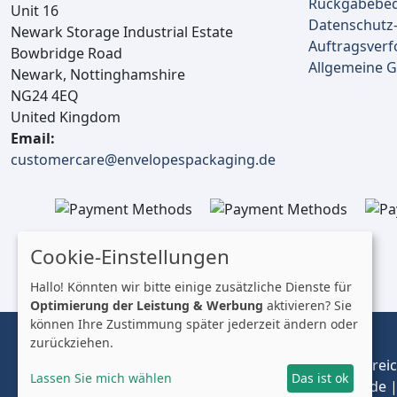
Rückgabebe
Unit 16
Datenschutz-
Newark Storage Industrial Estate
Auftragsverf
Bowbridge Road
Allgemeine 
Newark, Nottinghamshire
NG24 4EQ
United Kingdom
Email:
customercare@envelopespackaging.de
Cookie-Einstellungen
Hallo! Könnten wir bitte einige zusätzliche Dienste für
Optimierung der Leistung & Werbung
aktivieren? Sie
können Ihre Zustimmung später jederzeit ändern oder
zurückziehen.
© 2025 Envelopes Ltd
Eingetragenes Unternehmen im Vereinigten Königreich
Lassen Sie mich wählen
Das ist ok
Handelnd unter dem Namen envelopespackaging.de | 