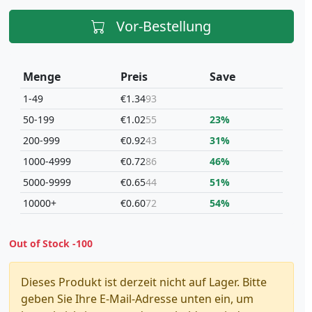
Vor-Bestellung
Menge
Preis
Save
1-49
€1.34
93
50-199
€1.02
55
23%
200-999
€0.92
43
31%
1000-4999
€0.72
86
46%
5000-9999
€0.65
44
51%
10000+
€0.60
72
54%
Out of Stock
-100
Dieses Produkt ist derzeit nicht auf Lager. Bitte
geben Sie Ihre E-Mail-Adresse unten ein, um