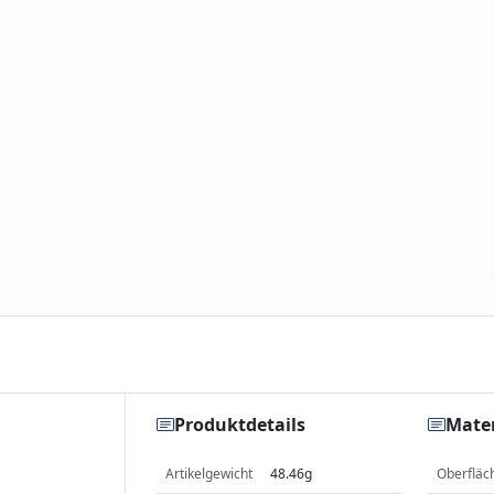
Produktdetails
Mater
Artikelgewicht
48.46g
Oberfläc