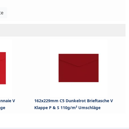
te
nnaie V
162x229mm C5 Dunkelrot Brieftasche V
äge
Klappe P & S 110g/m² Umschläge