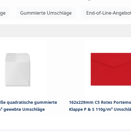
äge
Gummierte Umschläge
End-of-Line-Angebo
ße quadratische gummierte
162x229mm C5 Rotes Portemo
m² gewebte Umschläge
Klappe P & S 110g/m² Umschl