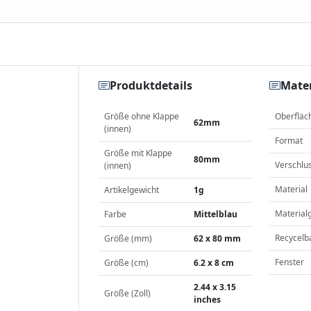
Produktdetails
Mater
Größe ohne Klappe
Oberfläc
62mm
(innen)
Format
Größe mit Klappe
80mm
Verschlu
(innen)
Material
Artikelgewicht
1g
Material
Farbe
Mittelblau
Recycelb
Größe (mm)
62 x 80 mm
Fenster
Größe (cm)
6.2 x 8 cm
2.44 x 3.15
Größe (Zoll)
inches