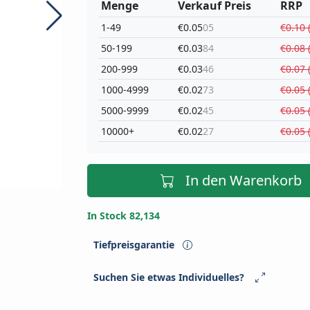
Menge
Verkauf Preis
RRP
1-49
€0.05
05
€0.10 
50-199
€0.03
84
€0.08 
200-999
€0.03
46
€0.07 
1000-4999
€0.02
73
€0.05 
5000-9999
€0.02
45
€0.05 
10000+
€0.02
27
€0.05 
In den Warenkorb
In Stock 82,134
Tiefpreisgarantie
Suchen Sie etwas Individuelles?