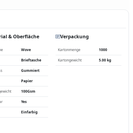
ial & Oberfläche
Verpackung
he
Wove
Kartonmenge
1000
Brieftasche
Kartongewicht
5.00 kg
ss
Gummiert
Papier
gewicht
100Gsm
ar
Yes
Einfarbig