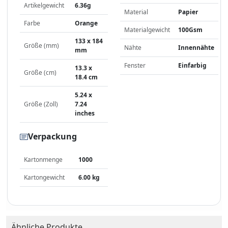
Artikelgewicht
6.36g
Material
Papier
Farbe
Orange
Materialgewicht
100Gsm
133 x 184
Größe (mm)
Nähte
Innennähte
mm
Fenster
Einfarbig
13.3 x
Größe (cm)
18.4 cm
5.24 x
Größe (Zoll)
7.24
inches
Verpackung
Kartonmenge
1000
Kartongewicht
6.00 kg
Ähnliche Produkte