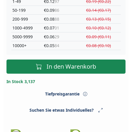
1-49
€0.12
97
€0.19 (€0.22)
50-199
€0.09
86
€0.14 (€0.17)
200-999
€0.08
88
€0.13 (€0.15)
1000-4999
€0.07
01
€0.10 (€0.12)
5000-9999
€0.06
29
€0.09 (€0.11)
10000+
€0.05
84
€0.08 (€0.10)
In den Warenkorb
In Stock 3,137
Tiefpreisgarantie
Suchen Sie etwas Individuelles?