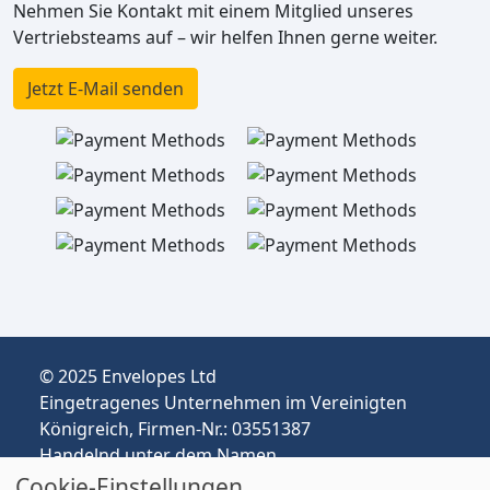
Nehmen Sie Kontakt mit einem Mitglied unseres
Vertriebsteams auf – wir helfen Ihnen gerne weiter.
Jetzt E-Mail senden
© 2025 Envelopes Ltd
Eingetragenes Unternehmen im Vereinigten
Königreich, Firmen-Nr.: 03551387
Handelnd unter dem Namen
envelopespackaging.de | Versand vom
Cookie-Einstellungen