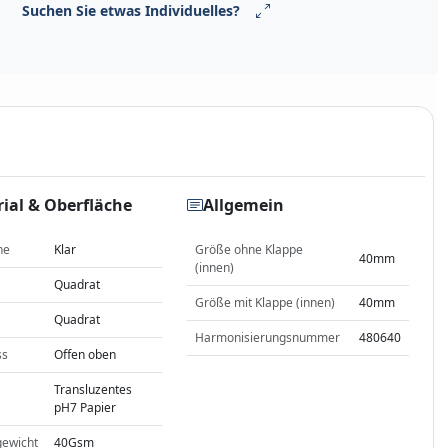
Suchen Sie etwas Individuelles?
ial & Oberfläche
Allgemein
he
Klar
Größe ohne Klappe
40mm
(innen)
Quadrat
Größe mit Klappe (innen)
40mm
Quadrat
Harmonisierungsnummer
480640
ss
Offen oben
Transluzentes
pH7 Papier
gewicht
40Gsm