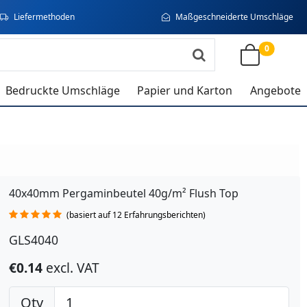
Liefermethoden
Maßgeschneiderte Umschläge
0
Bedruckte Umschläge
Papier und Karton
Angebote
40x40mm Pergaminbeutel 40g/m² Flush Top
(basiert auf 12 Erfahrungsberichten)
GLS4040
€0.14
excl. VAT
Qty