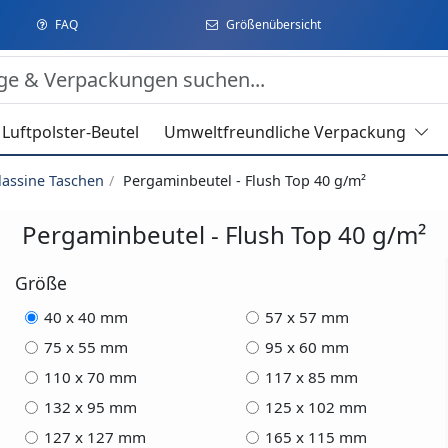
FAQ
Größenübersicht
Luftpolster-Beutel
Umweltfreundliche Verpackung
lassine Taschen
Pergaminbeutel - Flush Top 40 g/m²
Pergaminbeutel - Flush Top 40 g/m²
Größe
40 x 40 mm
57 x 57 mm
75 x 55 mm
95 x 60 mm
110 x 70 mm
117 x 85 mm
132 x 95 mm
125 x 102 mm
127 x 127 mm
165 x 115 mm