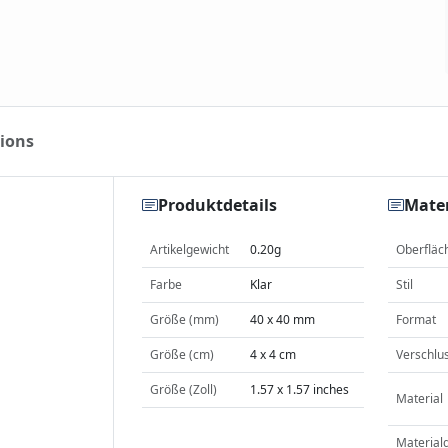
ions
Produktdetails
Mater
Artikelgewicht
0.20g
Oberfläc
Farbe
Klar
Stil
Größe (mm)
40 x 40 mm
Format
Größe (cm)
4 x 4 cm
Verschlu
Größe (Zoll)
1.57 x 1.57 inches
Material
Material