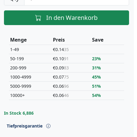
In den Warenkorb
Menge
Preis
Save
1-49
€0.14
35
50-199
€0.10
91
23%
200-999
€0.09
83
31%
1000-4999
€0.07
75
45%
5000-9999
€0.06
96
51%
10000+
€0.06
46
54%
In Stock
6,886
Tiefpreisgarantie