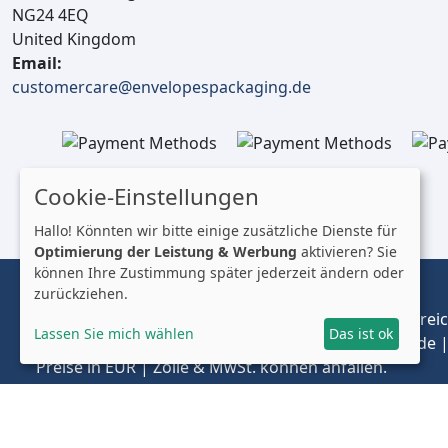
NG24 4EQ
United Kingdom
Email:
customercare@envelopespackaging.de
Cookie-Einstellungen
Hallo! Könnten wir bitte einige zusätzliche Dienste für
Optimierung der Leistung & Werbung
aktivieren? Sie
können Ihre Zustimmung später jederzeit ändern oder
zurückziehen.
© 2025 Envelopes Ltd
Eingetragenes Unternehmen im Vereinigten Königreich
Lassen Sie mich wählen
Das ist ok
Handelnd unter dem Namen envelopespackaging.de | 
Preise in EUR | Zölle & MwSt. können anfallen.
Impressum