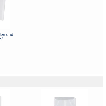
len und
m²