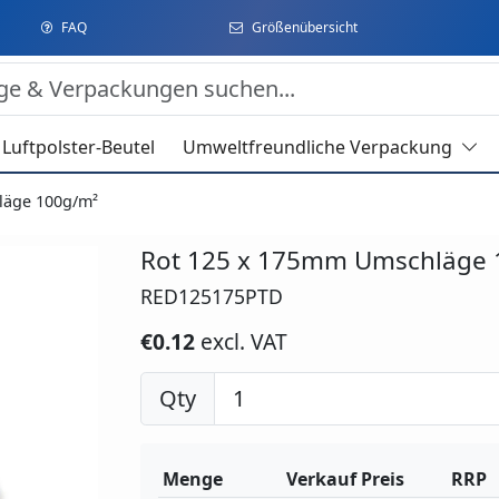
FAQ
Größenübersicht
Luftpolster-Beutel
Umweltfreundliche Verpackung
läge 100g/m²
Rot 125 x 175mm Umschläge 
RED125175PTD
€0.12
excl. VAT
Qty
Menge
Verkauf Preis
RRP