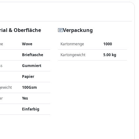
ial & Oberfläche
Verpackung
he
Wove
Kartonmenge
1000
Brieftasche
Kartongewicht
5.00 kg
ss
Gummiert
Papier
gewicht
100Gsm
ar
Yes
Einfarbig