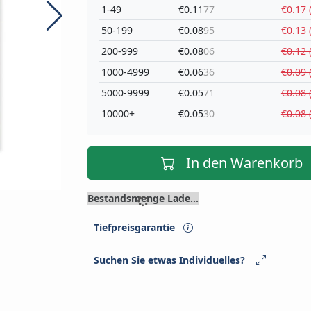
1-49
€0.11
77
€0.17 
50-199
€0.08
95
€0.13 
200-999
€0.08
06
€0.12 
1000-4999
€0.06
36
€0.09 
5000-9999
€0.05
71
€0.08 
10000+
€0.05
30
€0.08 
In den Warenkorb
Bestandsmenge Lade...
Tiefpreisgarantie
Suchen Sie etwas Individuelles?