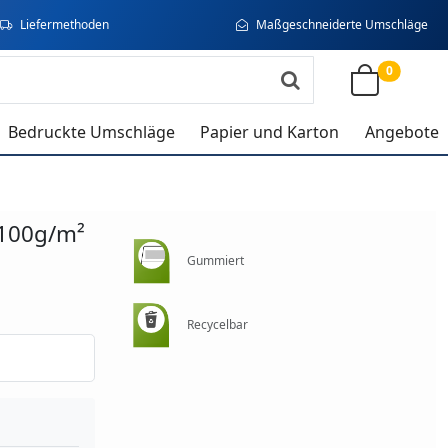
Liefermethoden
Maßgeschneiderte Umschläge
0
Bedruckte Umschläge
Papier und Karton
Angebote
100g/m²
Gummiert
Recycelbar