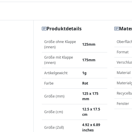
Produktdetails
Mater
Größe ohne Klappe
Oberfläc
125mm
(innen)
Format
Größe mit Klappe
175mm
Verschlu
(innen)
Material
Artikelgewicht
1g
Material
Farbe
Rot
Recycelb
125 x 175
Größe (mm)
mm
Fenster
12.5 x 17.5
Größe (cm)
cm
4.92 x 6.89
Größe (Zoll)
inches