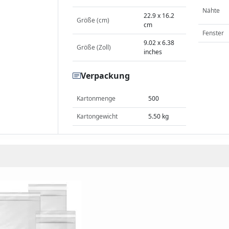
Nähte
22.9 x 16.2
Größe (cm)
cm
Fenster
9.02 x 6.38
Größe (Zoll)
inches
Verpackung
Kartonmenge
500
Kartongewicht
5.50 kg