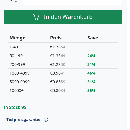
In den Warenkorb
Menge
Preis
Save
1-49
€1.78
54
50-199
€1.35
69
24%
200-999
€1.22
30
31%
1000-4999
€0.96
41
46%
5000-9999
€0.86
59
51%
10000+
€0.80
34
55%
In Stock
95
Tiefpreisgarantie