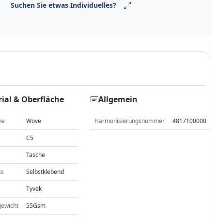
Suchen Sie etwas Individuelles?
ial & Oberfläche
Allgemein
he
Wove
Harmonisierungsnummer
4817100000
C5
Tasche
ss
Selbstklebend
Tyvek
gewicht
55Gsm