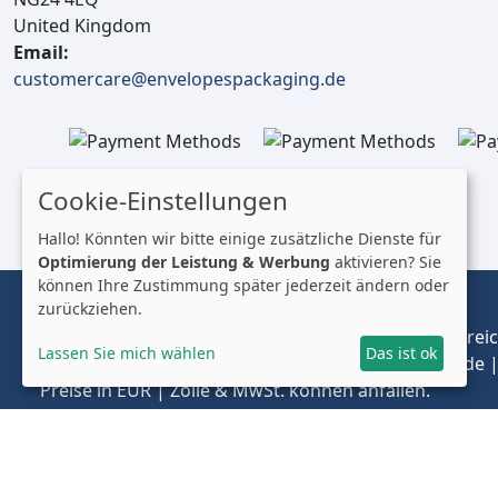
United Kingdom
Email:
customercare@envelopespackaging.de
Cookie-Einstellungen
Hallo! Könnten wir bitte einige zusätzliche Dienste für
Optimierung der Leistung & Werbung
aktivieren? Sie
können Ihre Zustimmung später jederzeit ändern oder
zurückziehen.
© 2025 Envelopes Ltd
Eingetragenes Unternehmen im Vereinigten Königreich
Lassen Sie mich wählen
Das ist ok
Handelnd unter dem Namen envelopespackaging.de | 
Preise in EUR | Zölle & MwSt. können anfallen.
Impressum