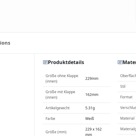
ions
Produktdetails
Mater
Größe ohne Klappe
Oberfläc
229mm
(innen)
Stil
Größe mit Klappe
162mm
Format
(innen)
Verschlu
Artikelgewicht
5.31g
Material
Farbe
Weiß
Material
229 x 162
Größe (mm)
mm