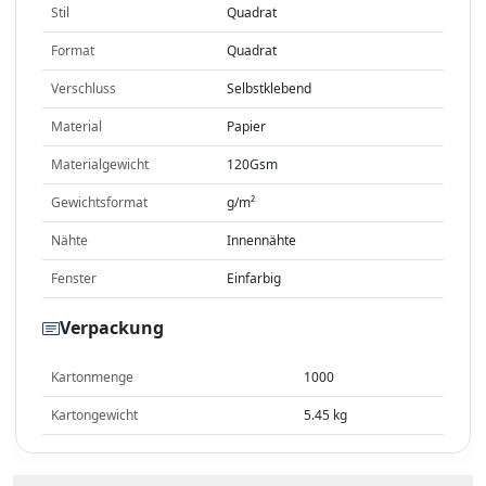
Stil
Quadrat
Format
Quadrat
Verschluss
Selbstklebend
Material
Papier
Materialgewicht
120Gsm
Gewichtsformat
g/m²
Nähte
Innennähte
Fenster
Einfarbig
Verpackung
Kartonmenge
1000
Kartongewicht
5.45 kg