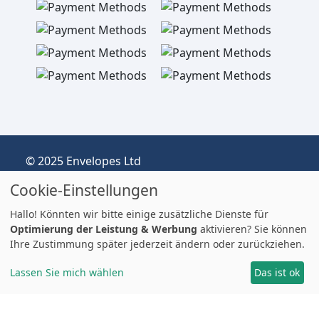
© 2025 Envelopes Ltd
Eingetragenes Unternehmen im Vereinigten
Cookie-Einstellungen
Königreich, Firmen-Nr.: 03551387
Handelnd unter dem Namen
Hallo! Könnten wir bitte einige zusätzliche Dienste für
envelopespackaging.de | Versand vom
Optimierung der Leistung & Werbung
aktivieren? Sie können
Ihre Zustimmung später jederzeit ändern oder zurückziehen.
Vereinigten Königreich nach Deutschland
Preise in EUR | Zölle & MwSt. können anfallen.
Lassen Sie mich wählen
Das ist ok
Impressum