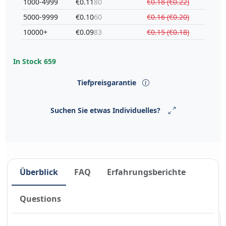
1000-4999
€0.11
80
€0.18 (€0.22)
5000-9999
€0.10
60
€0.16 (€0.20)
10000+
€0.09
83
€0.15 (€0.18)
In Stock
659
Tiefpreisgarantie
Suchen Sie etwas Individuelles?
Überblick
FAQ
Erfahrungsberichte
Questions