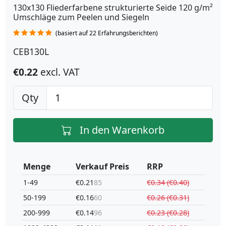
130x130 Fliederfarbene strukturierte Seide 120 g/m²
Umschläge zum Peelen und Siegeln
(basiert auf 22 Erfahrungsberichten)
CEB130L
€0.22
excl. VAT
Qty
In den Warenkorb
Menge
Verkauf Preis
RRP
1-49
€0.21
85
€0.34 (€0.40)
50-199
€0.16
60
€0.26 (€0.31)
200-999
€0.14
96
€0.23 (€0.28)