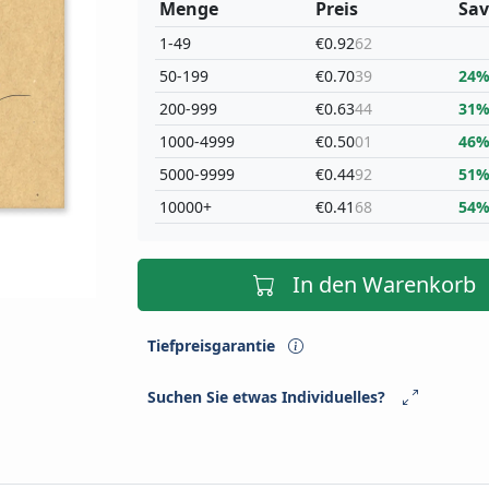
Menge
Preis
Sav
1-49
€0.92
62
50-199
€0.70
39
24
200-999
€0.63
44
31
1000-4999
€0.50
01
46
5000-9999
€0.44
92
51
10000+
€0.41
68
54
In den Warenkorb
Tiefpreisgarantie
Suchen Sie etwas Individuelles?