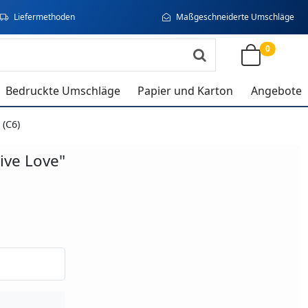
Liefermethoden
Maßgeschneiderte Umschläge
0
Bedruckte Umschläge
Papier und Karton
Angebote
 (C6)
ive Love"