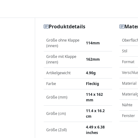
Produktdetails
Mater
Größe ohne Klappe
Oberfläc
114mm
(innen)
Stil
Größe mit Klappe
162mm
Format
(innen)
Verschlu
Artikelgewicht
4.90g
Material
Farbe
Fleckig
Material
114 x 162
Größe (mm)
mm
Nähte
11.4 x 16.2
Größe (cm)
Fenster
cm
4.49 x 6.38
Größe (Zoll)
inches