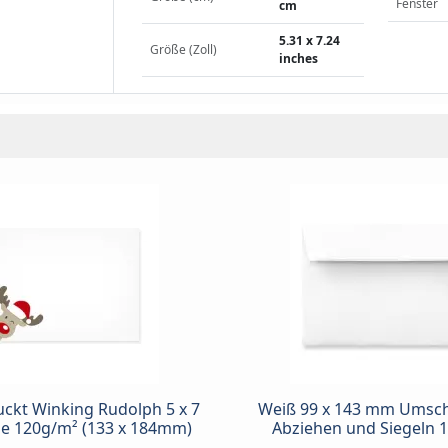
Fenster
cm
5.31 x 7.24
Größe (Zoll)
inches
ckt Winking Rudolph 5 x 7
Weiß 99 x 143 mm Umsc
e 120g/m² (133 x 184mm)
Abziehen und Siegeln 