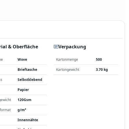
ial & Oberfläche
Verpackung
he
Wove
Kartonmenge
500
Brieftasche
Kartongewicht
3.70 kg
ss
Selbstklebend
Papier
gewicht
120Gsm
format
g/m²
Innennähte