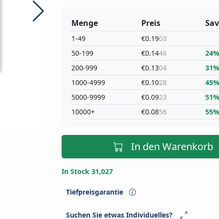
Menge
Preis
Sav
1-49
€0.19
03
50-199
€0.14
46
24
200-999
€0.13
04
31
1000-4999
€0.10
28
45
5000-9999
€0.09
23
51
10000+
€0.08
56
55
In den Warenkorb
In Stock 31,027
Tiefpreisgarantie
Suchen Sie etwas Individuelles?