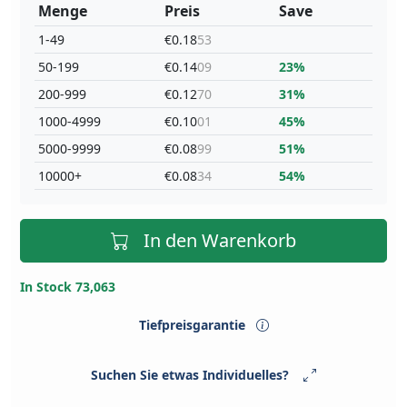
Menge
Preis
Save
1-49
€0.18
53
50-199
€0.14
09
23%
200-999
€0.12
70
31%
1000-4999
€0.10
01
45%
5000-9999
€0.08
99
51%
10000+
€0.08
34
54%
In den Warenkorb
In Stock 73,063
Tiefpreisgarantie
Suchen Sie etwas Individuelles?