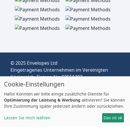
© 2025 Envelopes Ltd
Eingetragenes Unternehmen im Vereinigten
Königreich, Firmen-Nr.: 03551387
Cookie-Einstellungen
Handelnd unter dem Namen
envelopespackaging.de | Versand vom
Hallo! Könnten wir bitte einige zusätzliche Dienste für
Vereinigten Königreich nach Deutschland
Optimierung der Leistung & Werbung
aktivieren? Sie können
Preise in EUR | Zölle & MwSt. können anfallen.
Ihre Zustimmung später jederzeit ändern oder zurückziehen.
Impressum
Lassen Sie mich wählen
Das ist ok