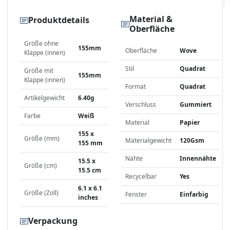
Material &
Produktdetails
Oberfläche
Größe ohne
155mm
Oberfläche
Wove
Klappe (innen)
Stil
Quadrat
Größe mit
155mm
Klappe (innen)
Format
Quadrat
Artikelgewicht
6.40g
Verschluss
Gummiert
Farbe
Weiß
Material
Papier
155 x
Größe (mm)
Materialgewicht
120Gsm
155 mm
Nähte
Innennähte
15.5 x
Größe (cm)
15.5 cm
Recycelbar
Yes
6.1 x 6.1
Größe (Zoll)
Fenster
Einfarbig
inches
Verpackung