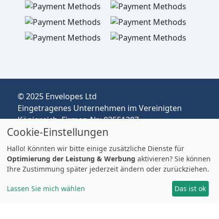
© 2025 Envelopes Ltd
Eingetragenes Unternehmen im Vereinigten
Königreich, Firmen-Nr.: 03551387
Cookie-Einstellungen
Handelnd unter dem Namen
envelopespackaging.de | Versand vom
Hallo! Könnten wir bitte einige zusätzliche Dienste für
Vereinigten Königreich nach Deutschland
Optimierung der Leistung & Werbung
aktivieren? Sie können
Preise in EUR | Zölle & MwSt. können anfallen.
Ihre Zustimmung später jederzeit ändern oder zurückziehen.
Impressum
Lassen Sie mich wählen
Das ist ok