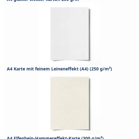
A4 Karte mit feinem Leineneffekt (A4) (250 g/m²)
A4 Elfenbein-Hammereffekt-Karte (300 g/m²)