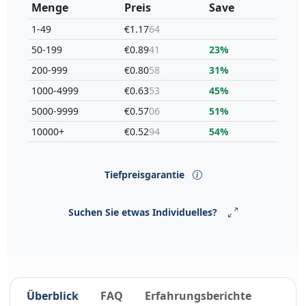
Menge
Preis
Save
1-49
€1.17
64
50-199
€0.89
41
23%
200-999
€0.80
58
31%
1000-4999
€0.63
53
45%
5000-9999
€0.57
06
51%
10000+
€0.52
94
54%
Tiefpreisgarantie
Suchen Sie etwas Individuelles?
Überblick
FAQ
Erfahrungsberichte