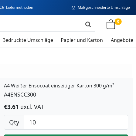
Liefermethoden
Maßgeschneiderte Umschläge
0
Bedruckte Umschläge
Papier und Karton
Angebote
A4 Weißer Ensocoat einseitiger Karton 300 g/m²
A4ENSCC300
€3.61
excl. VAT
Qty