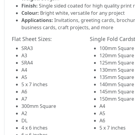
Finish:
Single sided coated for high quality print 
Colour:
Bright white, versatile for any project
Applications:
Invitations, greeting cards, brochur
business cards, craft projects, and more
Flat Sheet Sizes:
Single Fold Cardst
SRA3
100mm Square
A3
120mm Square
SRA4
125mm Square
A4
130mm Square
A5
135mm Square
5 x 7 inches
140mm Square
A6
145mm Square
A7
150mm Square
300mm Square
A4
A2
A5
DL
A6
4 x 6 inches
5 x 7 inches