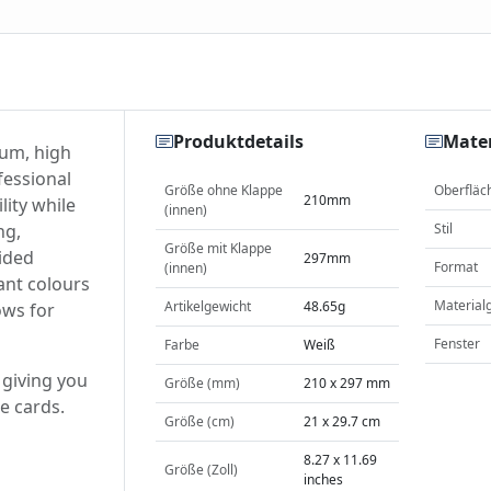
Produktdetails
Mater
ium, high
fessional
Größe ohne Klappe
Oberfläc
210mm
lity while
(innen)
ng,
Stil
Größe mit Klappe
ided
297mm
Format
(innen)
rant colours
Material
Artikelgewicht
48.65g
ows for
Fenster
Farbe
Weiß
 giving you
Größe (mm)
210 x 297 mm
se cards.
Größe (cm)
21 x 29.7 cm
8.27 x 11.69
Größe (Zoll)
inches