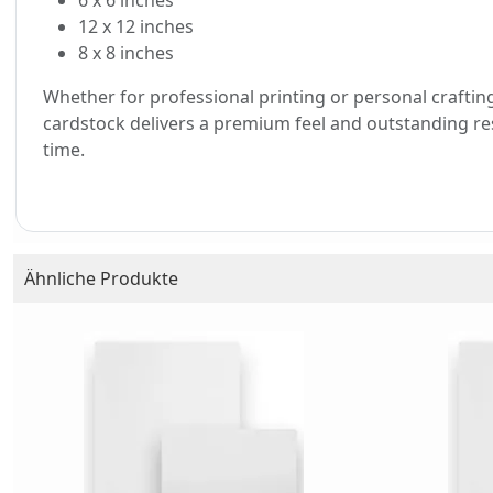
6 x 6 inches
12 x 12 inches
8 x 8 inches
Whether for professional printing or personal crafting
cardstock delivers a premium feel and outstanding re
time.
Ähnliche Produkte