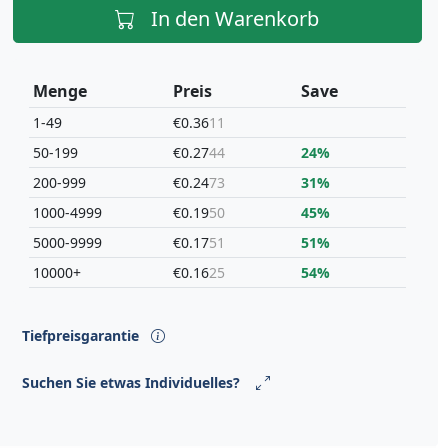
In den Warenkorb
Menge
Preis
Save
1-49
€0.36
11
50-199
€0.27
44
24%
200-999
€0.24
73
31%
1000-4999
€0.19
50
45%
5000-9999
€0.17
51
51%
10000+
€0.16
25
54%
Tiefpreisgarantie
Suchen Sie etwas Individuelles?