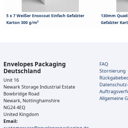
5 x 7 Weißer Ensocoat Einfach Gefalzter
130mm Quadra
Karton 300 g/m²
Gefalzter Kar
Envelopes Packaging
FAQ
Deutschland
Stornierung
Rückgabebe
Unit 16
Datenschutz-
Newark Storage Industrial Estate
Auftragsverf
Bowbridge Road
Allgemeine 
Newark, Nottinghamshire
NG24 4EQ
United Kingdom
Email: