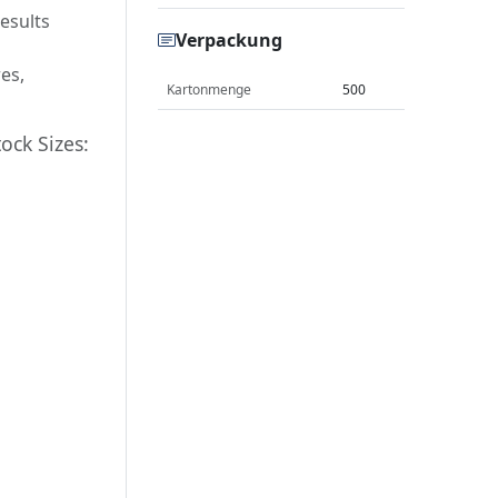
results
Verpackung
es,
Kartonmenge
500
ock Sizes: