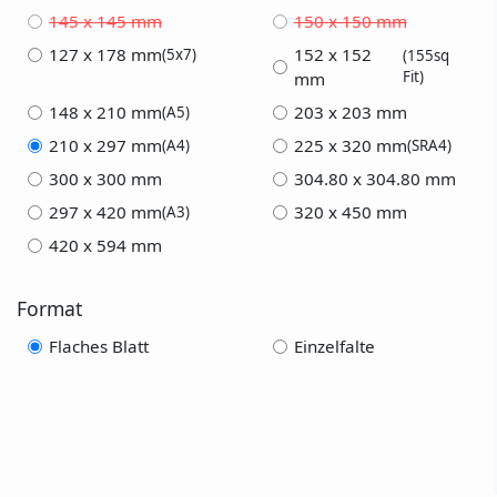
145 x 145 mm
150 x 150 mm
127 x 178 mm
152 x 152
(5x7)
(155sq
Fit)
mm
148 x 210 mm
203 x 203 mm
(A5)
210 x 297 mm
225 x 320 mm
(A4)
(SRA4)
300 x 300 mm
304.80 x 304.80 mm
297 x 420 mm
320 x 450 mm
(A3)
420 x 594 mm
Format
Flaches Blatt
Einzelfalte