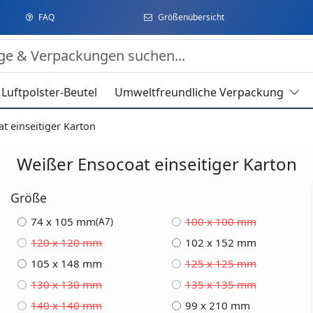
FAQ
Größenübersicht
Luftpolster-Beutel
Umweltfreundliche Verpackung
t einseitiger Karton
Weißer Ensocoat einseitiger Karton
Größe
74 x 105 mm
100 x 100 mm
(A7)
120 x 120 mm
102 x 152 mm
105 x 148 mm
125 x 125 mm
130 x 130 mm
135 x 135 mm
140 x 140 mm
99 x 210 mm