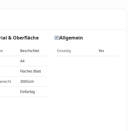
ial & Oberfläche
Allgemein
he
Beschichtet
Einseitig
Yes
A4
Flaches Blatt
gewicht
300Gsm
Einfarbig