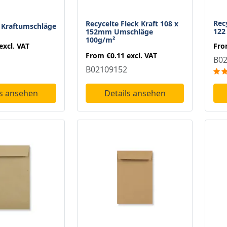
Recy
Recycelte Fleck Kraft 108 x
 Kraftumschläge
122
152mm Umschläge
100g/m²
excl. VAT
Fr
From
€0.11
excl. VAT
B0
B02109152
ls ansehen
Details ansehen