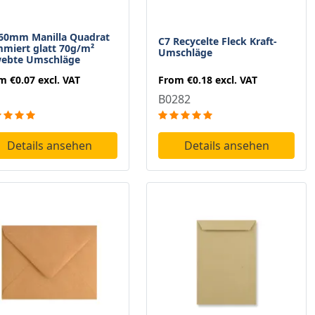
60mm Manilla Quadrat
C7 Recycelte Fleck Kraft-
miert glatt 70g/m²
Umschläge
ebte Umschläge
From
€0.18
excl. VAT
om
€0.07
excl. VAT
B0282
Details ansehen
Details ansehen