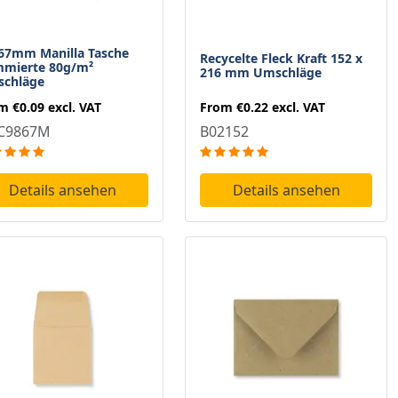
67mm Manilla Tasche
Recycelte Fleck Kraft 152 x
mierte 80g/m²
216 mm Umschläge
chläge
From
€0.22
excl. VAT
om
€0.09
excl. VAT
B02152
C9867M
Details ansehen
Details ansehen