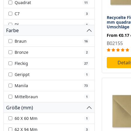
Quadrat
11
C7
3
Recycelte Fl
mm quadrat
Dl-
1
Umschläge
Farbe
From
€0.17
C5+
1
Braun
16
B02155
5 X 7
2
Bronze
2
Detai
Fleckig
27
Gerippt
1
Manila
73
Mittelbraun
1
Größe (mm)
60 X 60 Mm
1
62 X 94 Mm
3