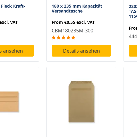
Fleck Kraft-
180 x 235 mm Kapazität
220
Versandtasche
TAS
11
excl. VAT
From
€0.55
excl. VAT
Fr
CBM180235M-300
444
ls ansehen
Details ansehen