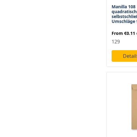
249 X 352 Mm
Manilla 10
1
quadratisch
selbstschli
250 X 176 Mm
1
Umschläge 
254 X 178 Mm
4
From
€0.11
266 X 186 Mm
129
1
270 X 185 Mm
1
Detai
270 X 216 Mm
2
290 X 215 Mm
1
305 X 127 Mm
1
305 X 250 Mm
1
305 X 254 Mm
1
324 X 229 Mm
10
328 X 458 Mm
1