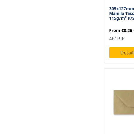
340 X 235 Mm
305x127mm 
1
Manilla Tas
115g/m² P/
345 X 245 Mm
1
From
€0.26
350 X 150 Mm
1
461PIP
352 X 249 Mm
1
Detai
353 X 250 Mm
1
370 X 285 Mm
1
381 X 254 Mm
3
430 X 320 Mm
1
444 X 368 Mm
1
450 X 324 Mm
2