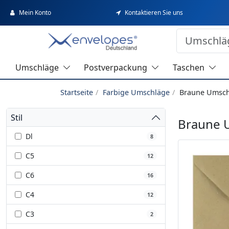
Mein Konto
Kontaktieren Sie uns
Umschläge
Postverpackung
Taschen
Startseite
Farbige Umschläge
Braune Umsch
Stil
Braune 
Dl
8
C5
12
C6
16
C4
12
C3
2