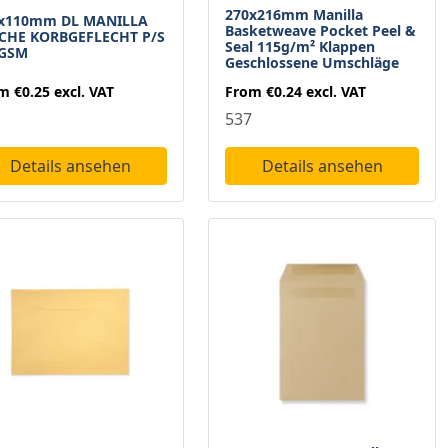
270x216mm Manilla
x110mm DL MANILLA
Basketweave Pocket Peel &
CHE KORBGEFLECHT P/S
Seal 115g/m² Klappen
5GSM
Geschlossene Umschläge
om
€0.25
excl. VAT
From
€0.24
excl. VAT
537
Details ansehen
Details ansehen