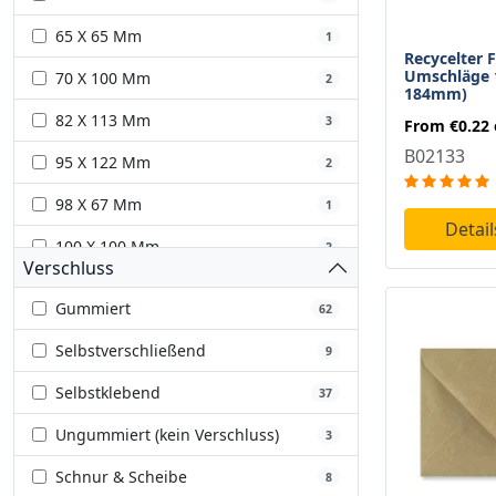
65 X 65 Mm
1
Recycelter F
Umschläge 
70 X 100 Mm
2
184mm)
82 X 113 Mm
3
From
€0.22
B02133
95 X 122 Mm
2
98 X 67 Mm
1
Detai
100 X 100 Mm
2
Verschluss
102 X 216 Mm
1
Gummiert
62
105 X 137 Mm
1
Selbstverschließend
9
108 X 102 Mm
1
Selbstklebend
37
108 X 108 Mm
1
Ungummiert (kein Verschluss)
3
108 X 152 Mm
1
Schnur & Scheibe
8