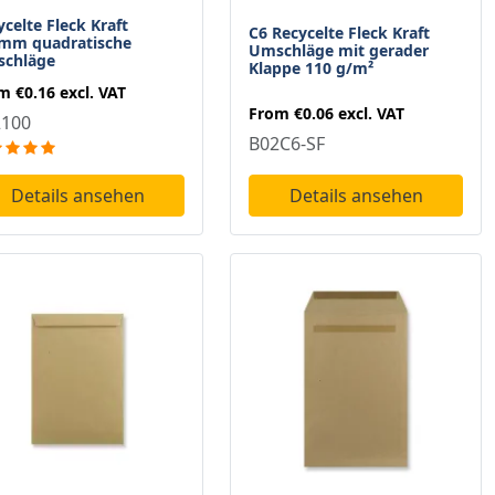
ycelte Fleck Kraft
C6 Recycelte Fleck Kraft
mm quadratische
Umschläge mit gerader
chläge
Klappe 110 g/m²
om
€0.16
excl. VAT
From
€0.06
excl. VAT
2100
B02C6-SF
Details ansehen
Details ansehen