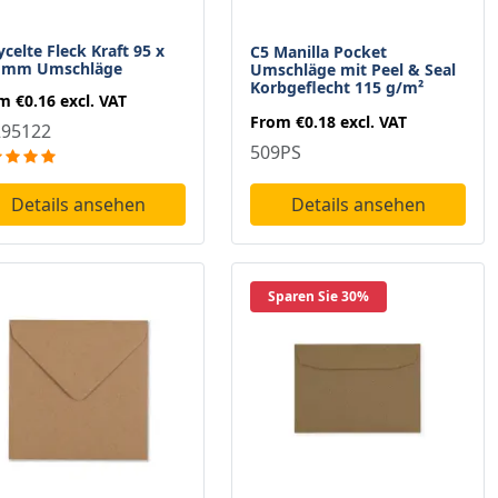
celte Fleck Kraft 95 x
C5 Manilla Pocket
 mm Umschläge
Umschläge mit Peel & Seal
Korbgeflecht 115 g/m²
om
€0.16
excl. VAT
From
€0.18
excl. VAT
295122
509PS
Details ansehen
Details ansehen
Sparen Sie 30%