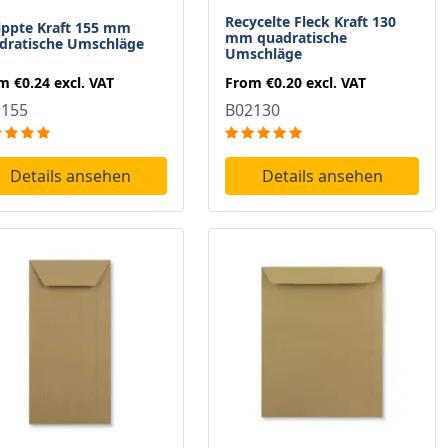
Recycelte Fleck Kraft 130
ippte Kraft 155 mm
mm quadratische
dratische Umschläge
Umschläge
om
€0.24
excl. VAT
From
€0.20
excl. VAT
1155
B02130
Details ansehen
Details ansehen