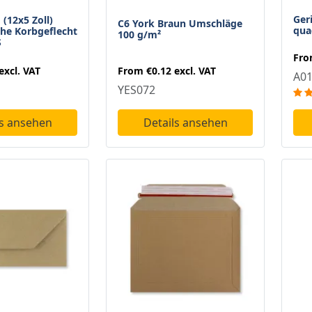
Ger
(12x5 Zoll)
C6 York Braun Umschläge
qua
che Korbgeflecht
100 g/m²
S
Fr
From
€0.12
excl. VAT
excl. VAT
A0
YES072
Details ansehen
ls ansehen