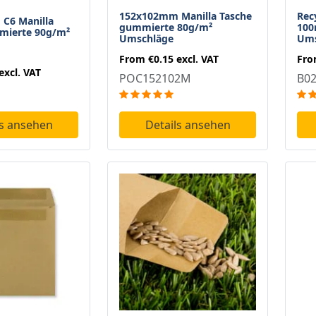
152x102mm Manilla Tasche
Rec
C6 Manilla
gummierte 80g/m²
100
mierte 90g/m²
Umschläge
Ums
From
€0.15
excl. VAT
Fr
excl. VAT
POC152102M
B0
ls ansehen
Details ansehen