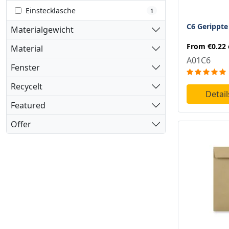
110 X 220 Mm
5
Einstecklasche
1
114 X 162 Mm
12
C6 Gerippte
Materialgewicht
116 X 116 Mm
1
From
€0.22
Material
A01C6
120 X 120 Mm
1
Fenster
125 X 175 Mm
3
Recycelt
Detai
130 X 130 Mm
2
Featured
133 X 184 Mm
2
Offer
133 X 197 Mm
1
134 X 203 Mm
1
140 X 140 Mm
2
146 X 146 Mm
1
152 X 102 Mm
1