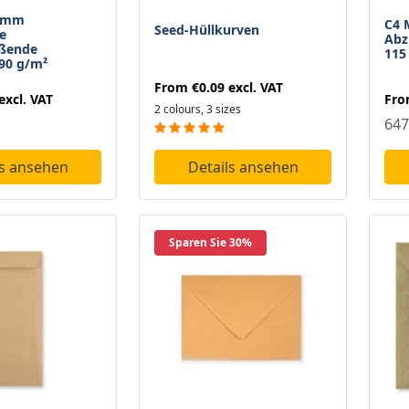
8 mm
C4 
Seed-Hüllkurven
e
Abz
eßende
115
90 g/m²
From
€0.09
excl. VAT
Fr
excl. VAT
2 colours, 3 sizes
647
ls ansehen
Details ansehen
Sparen Sie 30%