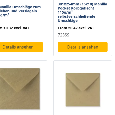
381x254mm (15x10) Manilla
Manilla Umschläge zum
Pocket Korbgeflecht
iehen und Versiegeln
115g/m²
 g/m²
selbstverschließende
Umschläge
om
€0.32
excl. VAT
From
€0.42
excl. VAT
723SS
Details ansehen
Details ansehen