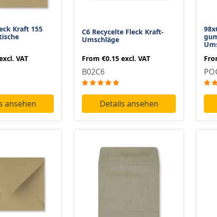
eck Kraft 155
98x
C6 Recycelte Fleck Kraft-
ische
gum
Umschläge
Ums
From
€0.15
excl. VAT
excl. VAT
Fr
B02C6
PO
Details ansehen
ls ansehen