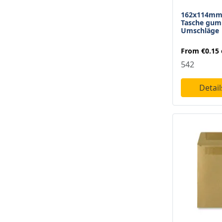
152 X 216 Mm
2
162x114mm 
Tasche gum
155 X 155 Mm
2
Umschläge
155 X 220 Mm
1
From
€0.15
162 X 114 Mm
4
542
162 X 229 Mm
6
Detai
164 X 180 Mm
2
180 X 235 Mm
1
194 X 292 Mm
1
210 X 285 Mm
1
220 X 110 Mm
3
229 X 162 Mm
6
234 X 334 Mm
1