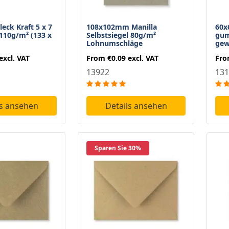
leck Kraft 5 x 7
108x102mm Manilla
60x
110g/m² (133 x
Selbstsiegel 80g/m²
gum
Lohnumschläge
gew
excl. VAT
From
€0.09
excl. VAT
Fr
13922
131
ls ansehen
Details ansehen
Sparen Sie 30%