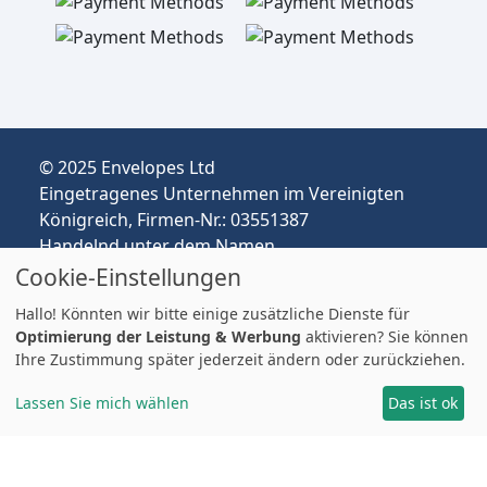
© 2025 Envelopes Ltd
Eingetragenes Unternehmen im Vereinigten
Königreich, Firmen-Nr.: 03551387
Handelnd unter dem Namen
envelopespackaging.de | Versand vom
Cookie-Einstellungen
Vereinigten Königreich nach Deutschland
Hallo! Könnten wir bitte einige zusätzliche Dienste für
Preise in EUR | Zölle & MwSt. können anfallen.
Optimierung der Leistung & Werbung
aktivieren? Sie können
Impressum
Ihre Zustimmung später jederzeit ändern oder zurückziehen.
Lassen Sie mich wählen
Das ist ok