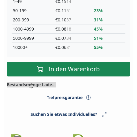
1-49
€0.15
14
50-199
€0.11
51
23%
200-999
€0.10
37
31%
1000-4999
€0.08
18
45%
5000-9999
€0.07
34
51%
10000+
€0.06
81
55%
In den Warenkorb
Bestandsmenge Lade...
Tiefpreisgarantie
Suchen Sie etwas Individuelles?