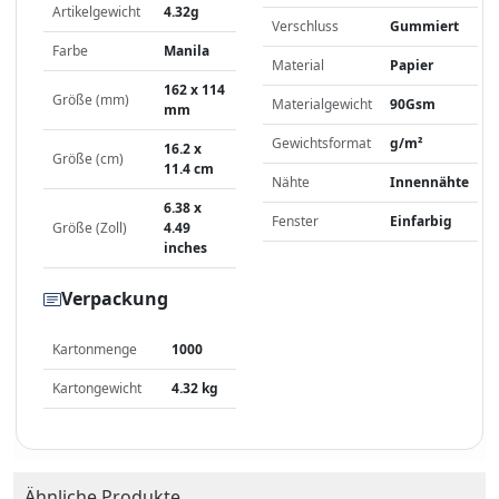
Artikelgewicht
4.32g
Verschluss
Gummiert
Farbe
Manila
Material
Papier
162 x 114
Größe (mm)
Materialgewicht
90Gsm
mm
Gewichtsformat
g/m²
16.2 x
Größe (cm)
11.4 cm
Nähte
Innennähte
6.38 x
Fenster
Einfarbig
Größe (Zoll)
4.49
inches
Verpackung
Kartonmenge
1000
Kartongewicht
4.32 kg
Ähnliche Produkte