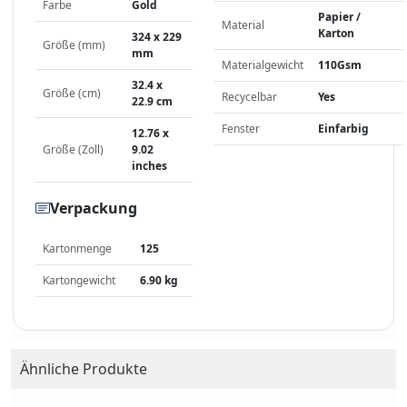
Farbe
Gold
Papier /
Material
Karton
324 x 229
Größe (mm)
mm
Materialgewicht
110Gsm
32.4 x
Größe (cm)
Recycelbar
Yes
22.9 cm
Fenster
Einfarbig
12.76 x
Größe (Zoll)
9.02
inches
Verpackung
Kartonmenge
125
Kartongewicht
6.90 kg
Ähnliche Produkte