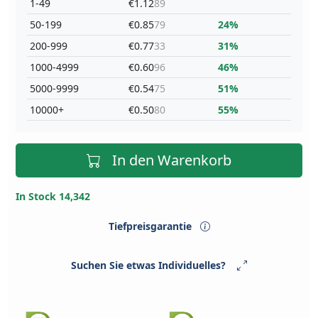
1-49
€1.12
89
50-199
€0.85
79
24%
200-999
€0.77
33
31%
1000-4999
€0.60
96
46%
5000-9999
€0.54
75
51%
10000+
€0.50
80
55%
In den Warenkorb
In Stock 14,342
Tiefpreisgarantie
Suchen Sie etwas Individuelles?