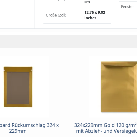
cm
Fenster
12.76 x 9.02
Größe (Zoll)
inches
Board Rückumschlag 324 x
324x229mm Gold 120 g/m²
229mm
mit Abzieh- und Versiege