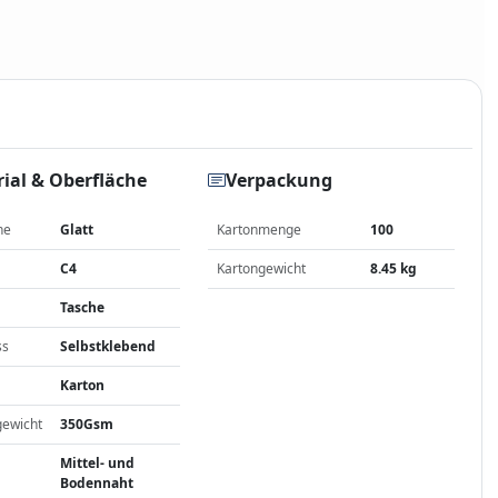
ial & Oberfläche
Verpackung
he
Glatt
Kartonmenge
100
C4
Kartongewicht
8.45 kg
Tasche
ss
Selbstklebend
Karton
gewicht
350Gsm
Mittel- und
Bodennaht