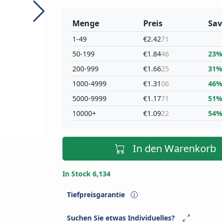
Menge
Preis
Sav
1-49
€2.42
71
50-199
€1.84
46
23
200-999
€1.66
25
31
1000-4999
€1.31
06
46
5000-9999
€1.17
71
51
10000+
€1.09
22
54
In den Warenkorb
In Stock 6,134
Tiefpreisgarantie
Suchen Sie etwas Individuelles?