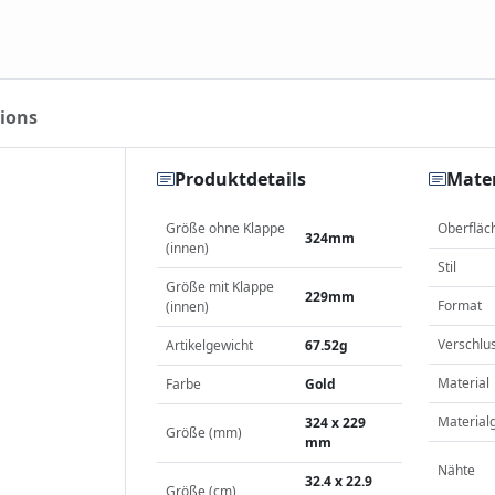
ions
Produktdetails
Mater
Größe ohne Klappe
Oberfläc
324mm
(innen)
Stil
Größe mit Klappe
229mm
Format
(innen)
Verschlu
Artikelgewicht
67.52g
Material
Farbe
Gold
Material
324 x 229
Größe (mm)
mm
Nähte
32.4 x 22.9
Größe (cm)