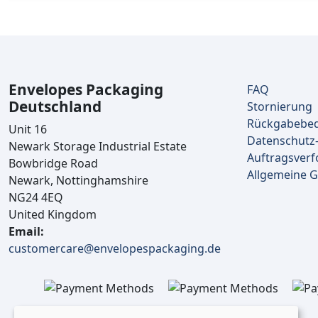
Envelopes Packaging
FAQ
Deutschland
Stornierung
Rückgabebe
Unit 16
Datenschutz-
Newark Storage Industrial Estate
Auftragsverf
Bowbridge Road
Allgemeine 
Newark, Nottinghamshire
NG24 4EQ
United Kingdom
Email:
customercare@envelopespackaging.de