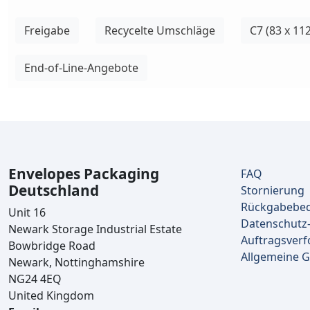
Freigabe
Recycelte Umschläge
C7 (83 x 1
End-of-Line-Angebote
Envelopes Packaging
FAQ
Deutschland
Stornierung
Rückgabebe
Unit 16
Datenschutz-
Newark Storage Industrial Estate
Auftragsverf
Bowbridge Road
Allgemeine 
Newark, Nottinghamshire
NG24 4EQ
United Kingdom