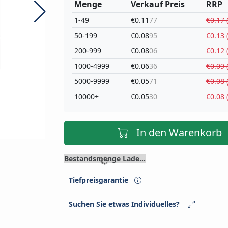
Menge
Verkauf Preis
RRP
1-49
€0.11
77
€0.17 
50-199
€0.08
95
€0.13 
200-999
€0.08
06
€0.12 
1000-4999
€0.06
36
€0.09 
5000-9999
€0.05
71
€0.08 
10000+
€0.05
30
€0.08 
In den Warenkorb
Bestandsmenge Lade...
Tiefpreisgarantie
Suchen Sie etwas Individuelles?