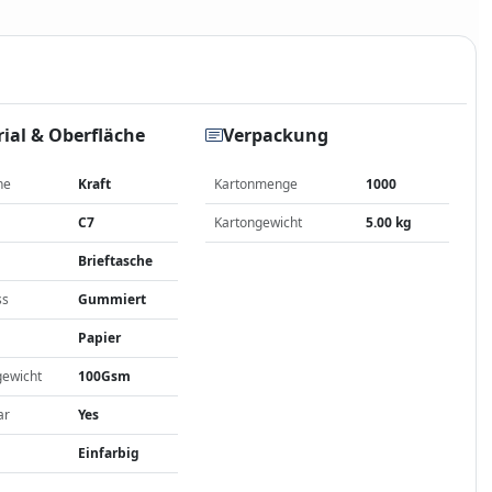
ial & Oberfläche
Verpackung
he
Kraft
Kartonmenge
1000
C7
Kartongewicht
5.00 kg
Brieftasche
ss
Gummiert
Papier
gewicht
100Gsm
ar
Yes
Einfarbig