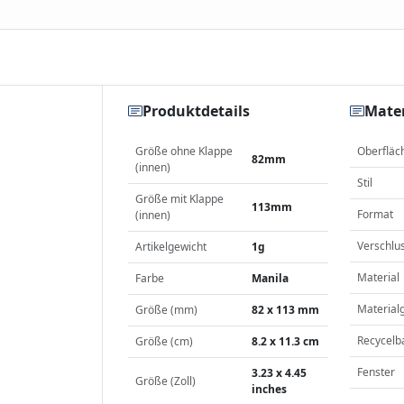
Produktdetails
Mater
Größe ohne Klappe
Oberfläc
82mm
(innen)
Stil
Größe mit Klappe
113mm
Format
(innen)
Verschlu
Artikelgewicht
1g
Material
Farbe
Manila
Material
Größe (mm)
82 x 113 mm
Recycelb
Größe (cm)
8.2 x 11.3 cm
Fenster
3.23 x 4.45
Größe (Zoll)
inches