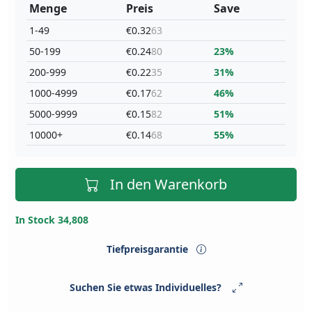
Menge
Preis
Save
1-49
€0.32
63
50-199
€0.24
80
23%
200-999
€0.22
35
31%
1000-4999
€0.17
62
46%
5000-9999
€0.15
82
51%
10000+
€0.14
68
55%
In den Warenkorb
In Stock 34,808
Tiefpreisgarantie
Suchen Sie etwas Individuelles?