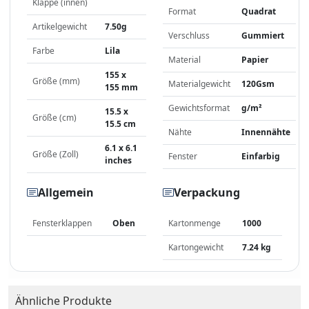
Klappe (innen)
Format
Quadrat
Artikelgewicht
7.50g
Verschluss
Gummiert
Farbe
Lila
Material
Papier
155 x
Größe (mm)
Materialgewicht
120Gsm
155 mm
Gewichtsformat
g/m²
15.5 x
Größe (cm)
15.5 cm
Nähte
Innennähte
6.1 x 6.1
Größe (Zoll)
Fenster
Einfarbig
inches
Allgemein
Verpackung
Fensterklappen
Oben
Kartonmenge
1000
Kartongewicht
7.24 kg
Ähnliche Produkte