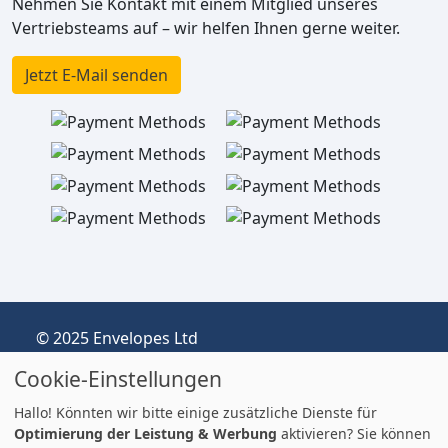
Nehmen Sie Kontakt mit einem Mitglied unseres
Vertriebsteams auf – wir helfen Ihnen gerne weiter.
Jetzt E-Mail senden
© 2025 Envelopes Ltd
Eingetragenes Unternehmen im Vereinigten
Cookie-Einstellungen
Königreich, Firmen-Nr.: 03551387
Handelnd unter dem Namen
Hallo! Könnten wir bitte einige zusätzliche Dienste für
envelopespackaging.de | Versand vom
Optimierung der Leistung & Werbung
aktivieren? Sie können