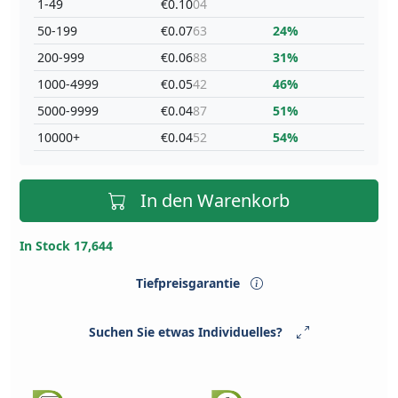
1-49
€0.10
04
50-199
€0.07
63
24%
200-999
€0.06
88
31%
1000-4999
€0.05
42
46%
5000-9999
€0.04
87
51%
10000+
€0.04
52
54%
In den Warenkorb
In Stock 17,644
Tiefpreisgarantie
Suchen Sie etwas Individuelles?