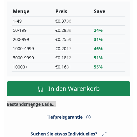
Menge
Preis
Save
1-49
€0.37
36
50-199
€0.28
39
24%
200-999
€0.25
59
31%
1000-4999
€0.20
17
46%
5000-9999
€0.18
12
51%
10000+
€0.16
81
55%
In den Warenkorb
Bestandsmenge Lade...
Tiefpreisgarantie
Suchen Sie etwas Individuelles?