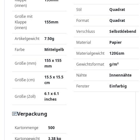
(innen)
Stil
Quadrat
Größe mit
Format
Quadrat
Klappe
155mm
(innen)
Verschluss
Selbstklebend
Artikelgewicht
7.50g
Material
Papier
Farbe
Mittelgelb
Materialgewicht
120Gsm
155 x 155
Größe (mm)
Gewichtsformat
g/m²
mm
Nähte
Innennähte
15.5 x 15.5
Größe (cm)
cm
Fenster
Einfarbig
6.1 x 6.1
Größe (Zoll)
inches
Verpackung
Kartonmenge
500
Kartongewicht
3.38 kg