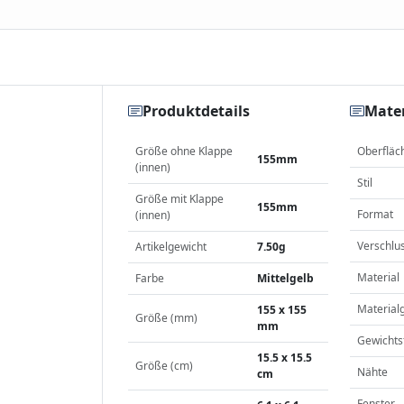
Produktdetails
Mater
Größe ohne Klappe
Oberfläc
155mm
(innen)
Stil
Größe mit Klappe
155mm
Format
(innen)
Verschlu
Artikelgewicht
7.50g
Material
Farbe
Mittelgelb
Material
155 x 155
Größe (mm)
mm
Gewichts
15.5 x 15.5
Größe (cm)
Nähte
cm
Fenster