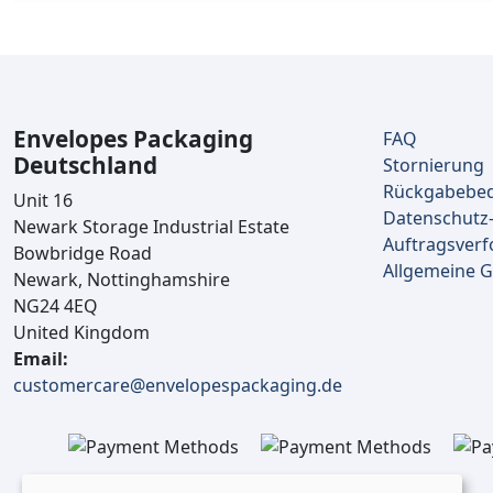
Envelopes Packaging
FAQ
Deutschland
Stornierung
Rückgabebe
Unit 16
Datenschutz-
Newark Storage Industrial Estate
Auftragsverf
Bowbridge Road
Allgemeine 
Newark, Nottinghamshire
NG24 4EQ
United Kingdom
Email:
customercare@envelopespackaging.de