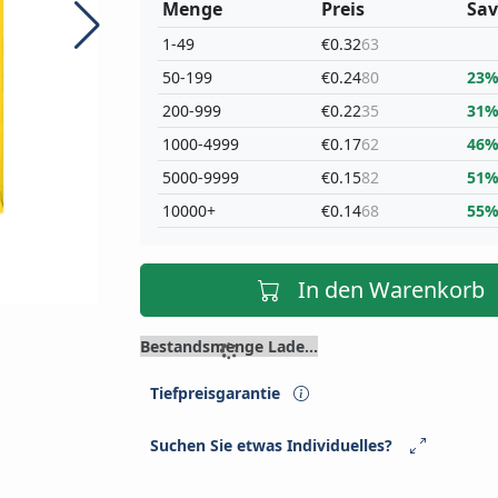
Menge
Preis
Sav
1-49
€0.32
63
50-199
€0.24
80
23
200-999
€0.22
35
31
1000-4999
€0.17
62
46
5000-9999
€0.15
82
51
10000+
€0.14
68
55
In den Warenkorb
Bestandsmenge Lade...
Tiefpreisgarantie
Suchen Sie etwas Individuelles?