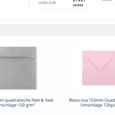
6.1 x 6.1
Größe (Zoll)
inches
mm quadratische Peel & Seal-
Blassrosa 155mm Quad
schläge 120 g/m²
Umschläge 120g/