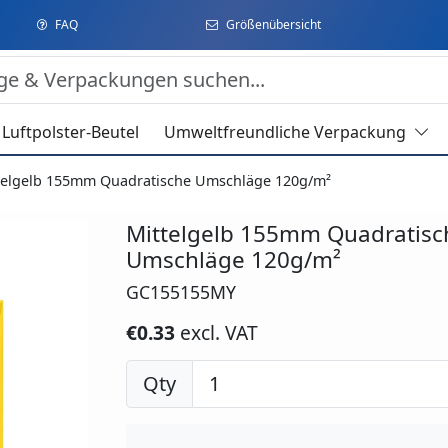
FAQ
Größenübersicht
Luftpolster-Beutel
Umweltfreundliche Verpackung
telgelb 155mm Quadratische Umschläge 120g/m²
Mittelgelb 155mm Quadratisc
Umschläge 120g/m²
GC155155MY
€0.33
excl. VAT
Qty