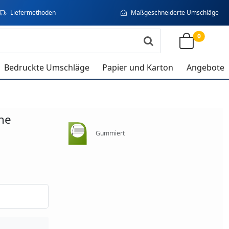
Liefermethoden
Maßgeschneiderte Umschläge
0
Bedruckte Umschläge
Papier und Karton
Angebote
he
Gummiert