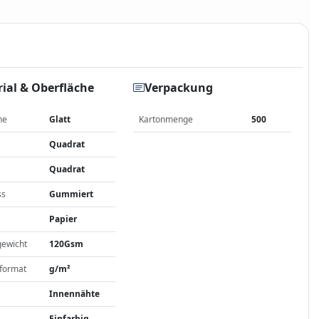
ial & Oberfläche
Verpackung
he
Glatt
Kartonmenge
500
Quadrat
Quadrat
ss
Gummiert
Papier
gewicht
120Gsm
format
g/m²
Innennähte
Einfarbig