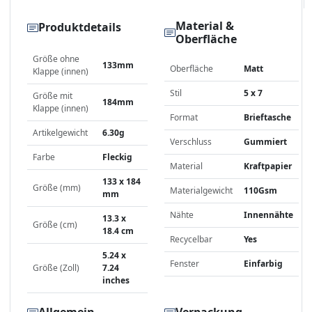
Material &
Produktdetails
Oberfläche
Größe ohne
133mm
Oberfläche
Matt
Klappe (innen)
Stil
5 x 7
Größe mit
184mm
Klappe (innen)
Format
Brieftasche
Artikelgewicht
6.30g
Verschluss
Gummiert
Farbe
Fleckig
Material
Kraftpapier
133 x 184
Größe (mm)
Materialgewicht
110Gsm
mm
Nähte
Innennähte
13.3 x
Größe (cm)
18.4 cm
Recycelbar
Yes
5.24 x
Fenster
Einfarbig
Größe (Zoll)
7.24
inches