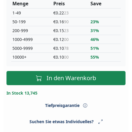
Menge
Preis
Save
1-49
€0.22
23
50-199
€0.16
90
23%
200-999
€0.15
23
31%
1000-4999
€0.12
00
46%
5000-9999
€0.10
78
51%
10000+
€0.10
00
55%
In den Warenkorb
In Stock 13,745
Tiefpreisgarantie
Suchen Sie etwas Individuelles?