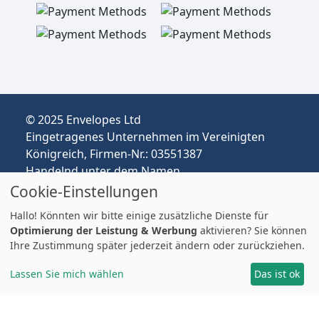
© 2025 Envelopes Ltd
Eingetragenes Unternehmen im Vereinigten
Königreich, Firmen-Nr.: 03551387
Handelnd unter dem Namen
envelopespackaging.de | Versand vom
Cookie-Einstellungen
Vereinigten Königreich nach Deutschland
Hallo! Könnten wir bitte einige zusätzliche Dienste für
Preise in EUR | Zölle & MwSt. können anfallen.
Optimierung der Leistung & Werbung
aktivieren? Sie können
Impressum
Ihre Zustimmung später jederzeit ändern oder zurückziehen.
Lassen Sie mich wählen
Das ist ok