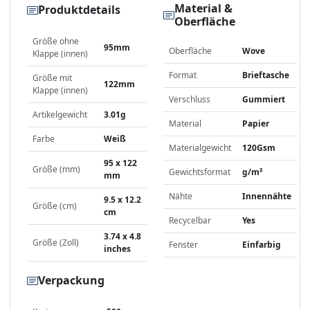
Material &
Produktdetails
Oberfläche
Größe ohne
95mm
Oberfläche
Wove
Klappe (innen)
Format
Brieftasche
Größe mit
122mm
Klappe (innen)
Verschluss
Gummiert
Artikelgewicht
3.01g
Material
Papier
Farbe
Weiß
Materialgewicht
120Gsm
95 x 122
Größe (mm)
Gewichtsformat
g/m²
mm
Nähte
Innennähte
9.5 x 12.2
Größe (cm)
cm
Recycelbar
Yes
3.74 x 4.8
Größe (Zoll)
Fenster
Einfarbig
inches
Verpackung