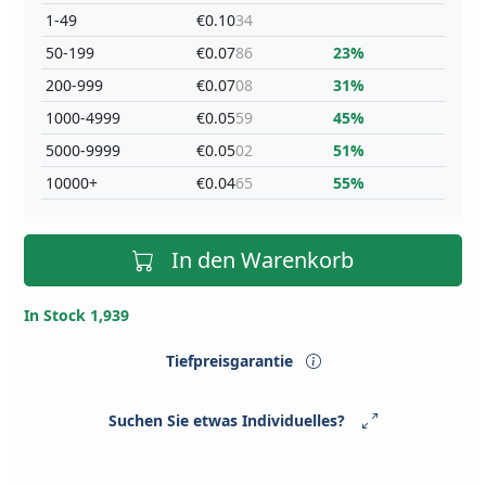
1-49
€0.10
34
50-199
€0.07
86
23%
200-999
€0.07
08
31%
1000-4999
€0.05
59
45%
5000-9999
€0.05
02
51%
10000+
€0.04
65
55%
In den Warenkorb
In Stock 1,939
Tiefpreisgarantie
Suchen Sie etwas Individuelles?