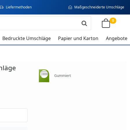
Liefermethoden
Maßgeschneiderte Umschläge
0
Bedruckte Umschläge
Papier und Karton
Angebote
hläge
Gummiert