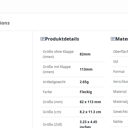
ions
Produktdetails
Mater
Größe ohne Klappe
Oberfläc
82mm
(innen)
Stil
Größe mit Klappe
113mm
Format
(innen)
Verschlu
Artikelgewicht
2.65g
Material
Farbe
Fleckig
Material
Größe (mm)
82 x 113 mm
Gewichts
Größe (cm)
8.2 x 11.3 cm
Nähte
3.23 x 4.45
Größe (Zoll)
inches