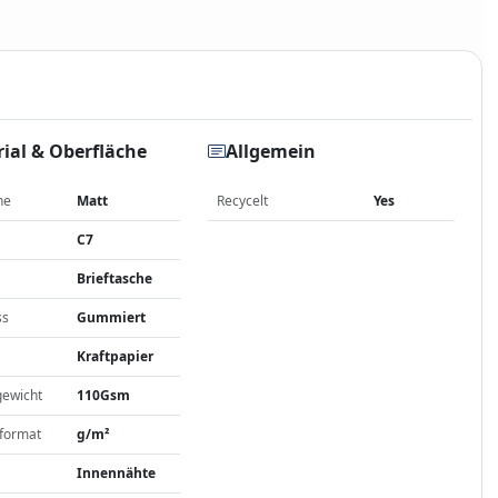
ial & Oberfläche
Allgemein
he
Matt
Recycelt
Yes
C7
Brieftasche
ss
Gummiert
Kraftpapier
gewicht
110Gsm
format
g/m²
Innennähte