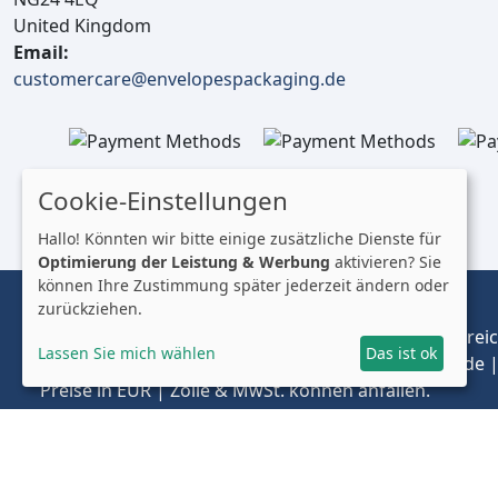
United Kingdom
Email:
customercare@envelopespackaging.de
Cookie-Einstellungen
Hallo! Könnten wir bitte einige zusätzliche Dienste für
Optimierung der Leistung & Werbung
aktivieren? Sie
können Ihre Zustimmung später jederzeit ändern oder
zurückziehen.
© 2025 Envelopes Ltd
Eingetragenes Unternehmen im Vereinigten Königreich
Lassen Sie mich wählen
Das ist ok
Handelnd unter dem Namen envelopespackaging.de | 
Preise in EUR | Zölle & MwSt. können anfallen.
Impressum