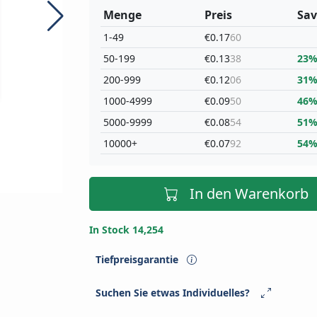
Menge
Preis
Sav
1-49
€0.17
60
50-199
€0.13
38
23
200-999
€0.12
06
31
1000-4999
€0.09
50
46
5000-9999
€0.08
54
51
10000+
€0.07
92
54
In den Warenkorb
In Stock 14,254
Tiefpreisgarantie
Suchen Sie etwas Individuelles?