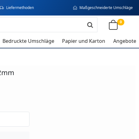
Liefermethoden
Maßgeschneiderte Umschläge
0
Bedruckte Umschläge
Papier und Karton
Angebote
152mm