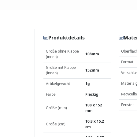
Produktdetails
Mater
Größe ohne Klappe
Oberfläc
108mm
(innen)
Format
Größe mit Klappe
152mm
Verschlu
(innen)
Material
Artikelgewicht
1g
Recycelb
Farbe
Fleckig
Fenster
108 x 152
Größe (mm)
mm
10.8 x 15.2
Größe (cm)
cm