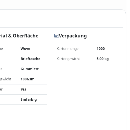
ial & Oberfläche
Verpackung
he
Wove
Kartonmenge
1000
Brieftasche
Kartongewicht
5.00 kg
ss
Gummiert
gewicht
100Gsm
ar
Yes
Einfarbig