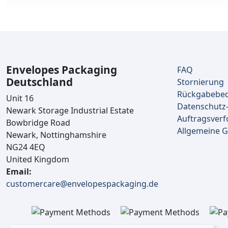
Envelopes Packaging
FAQ
Deutschland
Stornierung
Rückgabebe
Unit 16
Datenschutz-
Newark Storage Industrial Estate
Auftragsverf
Bowbridge Road
Allgemeine 
Newark, Nottinghamshire
NG24 4EQ
United Kingdom
Email:
customercare@envelopespackaging.de