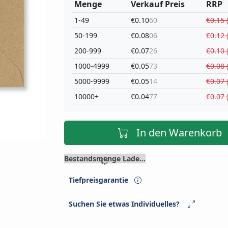
Menge
Verkauf Preis
RRP
1-49
€0.10
60
€0.15 
50-199
€0.08
06
€0.12 
200-999
€0.07
26
€0.10 
1000-4999
€0.05
73
€0.08 
5000-9999
€0.05
14
€0.07 
10000+
€0.04
77
€0.07 
In den Warenkorb
Bestandsmenge Lade...
Tiefpreisgarantie
Suchen Sie etwas Individuelles?